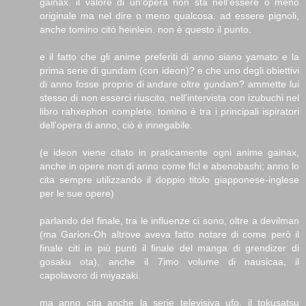
gainax. il valore di un'opera non sta nell'essere o meno
originale ma nel dire o meno qualcosa. ad essere pignoli,
anche tomino citò heinlein. non è questo il punto.
e il fatto che gli anime preferiti di anno siano yamato e la
prima serie di gundam (con ideon)? e che uno degli obiettivi
di anno fosse proprio di andare oltre gundam? ammette lui
stesso di non esserci riuscito, nell'intervista con izubuchi nel
libro rahxephon complete. tomino è tra i principali ispiratori
dell'opera di anno, ciò è innegabile.
(e ideon viene citato in praticamente ogni anime gainax,
anche in opere non di anno come flcl e abenobashi; anno lo
cita sempre utilizzando il doppio titolo giapponese-inglese
per le sue opere)
parlando del finale, tra le influenze ci sono, oltre a devilman
(ma Garion-Oh altrove aveva fatto notare di come però il
finale citi in più punti il finale del manga di grendizer di
gosaku ota), anche il 7imo volume di nausicaa, il
capolavoro di miyazaki.
ma anno cita anche la serie televisiva ufo, il tokusatsu