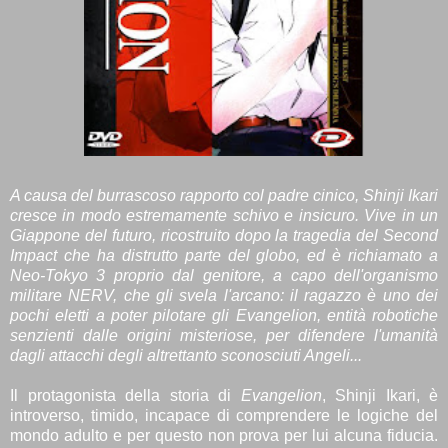
A causa del burrascoso rapporto col padre cinico, Shinji Ikari
cresce in modo estremamente schivo e insicuro. Vive in un
Giappone del futuro, ricostruito dopo la tragedia del Second
Impact che ha distrutto parte del globo, ed è richiamato a
Neo-Tokyo 3 proprio dal genitore, a capo dell'organismo
militare NERV, che gli svela l'arcano: il ragazzo è uno dei
pochi eletti a poter pilotare gli Evangelion, entità robotiche
senzienti dalle origini misteriose, per difendere l'umanità
dagli attacchi degli altrettanto sconosciuti Angeli...
Il protagonista della storia di
Evangelion
, Shinji Ikari, è
introverso, timido, incapace di comprendere le logiche del
mondo adulto e per questo non prova per lui alcuna fiducia.