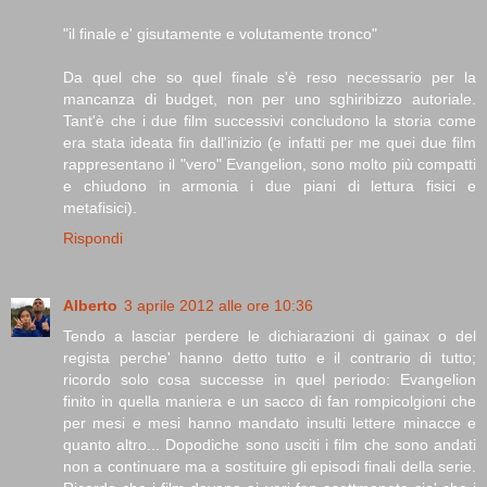
"il finale e' gisutamente e volutamente tronco"
Da quel che so quel finale s'è reso necessario per la
mancanza di budget, non per uno sghiribizzo autoriale.
Tant'è che i due film successivi concludono la storia come
era stata ideata fin dall'inizio (e infatti per me quei due film
rappresentano il "vero" Evangelion, sono molto più compatti
e chiudono in armonia i due piani di lettura fisici e
metafisici).
Rispondi
Alberto
3 aprile 2012 alle ore 10:36
Tendo a lasciar perdere le dichiarazioni di gainax o del
regista perche' hanno detto tutto e il contrario di tutto;
ricordo solo cosa successe in quel periodo: Evangelion
finito in quella maniera e un sacco di fan rompicolgioni che
per mesi e mesi hanno mandato insulti lettere minacce e
quanto altro... Dopodiche sono usciti i film che sono andati
non a continuare ma a sostituire gli episodi finali della serie.