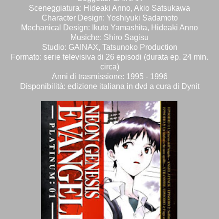
Sceneggiatura: Hideaki Anno, Akio Satsukawa
Character Design: Yoshiyuki Sadamoto
Mechanical Design: Ikuto Yamashita, Hideaki Anno
Musiche: Shiro Sagisu
Studio: GAINAX, Tatsunoko Production
Formato: serie televisiva di 26 episodi (durata ep. 24 min.
circa)
Anni di trasmissione: 1995 - 1996
Disponibilità: edizione italiana in dvd a cura di Dynit