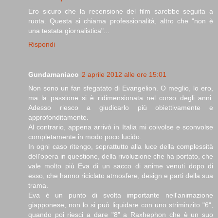
Ero sicuro che la recensione del film sarebbe seguita a
ruota. Questa si chiama professionalità, altro che "non è
una testata giornalistica"...
Rispondi
Gundamaniaco
2 aprile 2012 alle ore 15:01
Non sono un fan sfegatato di Evangelion. O meglio, lo ero,
ma la passione si è ridimensionata nel corso degli anni.
Adesso riesco a giudicarlo più obiettivamente e
approfonditamente.
Al contrario, appena arrivò in Italia mi coivolse e sconvolse
completamente in modo poco lucido.
In ogni caso ritengo, soprattutto alla luce della complessità
dell'opera in questione, della rivoluzione che ha portato, che
vale molto più Eva di un sacco di anime venuti dopo di
esso, che hanno riciclato atmosfere, design e parti della sua
trama.
Eva è un punto di svolta importante nell'animazione
giapponese, non lo si può liquidare con uno striminzito "6",
quando poi riesci a dare "8" a Raxhephon che è un suo