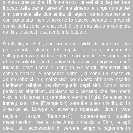
si nota come anche lì il finale è così cervellotico da prendere
il posto della trama "terrena", ma almeno la lunga durata del
film permette alle due entità di legarsi armoniosamente e
con continuità, non si avverte lo stacco violento e privo di
senso della serie tv che, così, è solo una storia incompleta
dal finale spocchiosamente intellettuale.
È difficile, in effetti, non sentirsi infastiditi da una serie che
per volontà stessa del regista si basa unicamente
sull'apparenza: non fosse per il suo sentito messaggio agli
otaku si potrebbe anche odiare il fanservice religioso di cui è
infarcita, dove Lance di Longino, Re Magi, riferimenti alla
cabala ebraica e nonsense vario ("ci sono un sacco di
anime robotici in circolazione, per questo abbiamo inserito
riferimenti religiosi per distinguerlo dagli altri. Non ci sono
particolari significati, abbiamo solo pensato che riferimenti
visivi al cristianesimo sarebbero sembrati fighi. Se avessimo
immaginato che [Evangelion] sarebbe stato distribuito in
America ed Europa, ci avremmo ripensato" dice il vice
1
regista Kazuya Tsurumaki
) rappresentano quelle
masturbazioni mentali che Anno rinfaccia a Shinji e agli
otaku tutti, accusandoli di perdere tempo a ragionare in