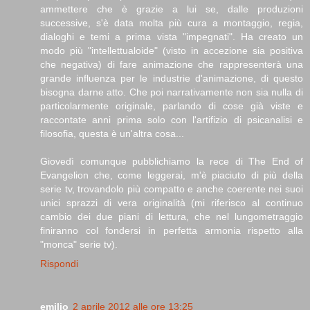
ammettere che è grazie a lui se, dalle produzioni
successive, s'è data molta più cura a montaggio, regia,
dialoghi e temi a prima vista "impegnati". Ha creato un
modo più "intellettualoide" (visto in accezione sia positiva
che negativa) di fare animazione che rappresenterà una
grande influenza per le industrie d'animazione, di questo
bisogna darne atto. Che poi narrativamente non sia nulla di
particolarmente originale, parlando di cose già viste e
raccontate anni prima solo con l'artifizio di psicanalisi e
filosofia, questa è un'altra cosa...
Giovedì comunque pubblichiamo la rece di The End of
Evangelion che, come leggerai, m'è piaciuto di più della
serie tv, trovandolo più compatto e anche coerente nei suoi
unici sprazzi di vera originalità (mi riferisco al continuo
cambio dei due piani di lettura, che nel lungometraggio
finiranno col fondersi in perfetta armonia rispetto alla
"monca" serie tv).
Rispondi
emilio
2 aprile 2012 alle ore 13:25