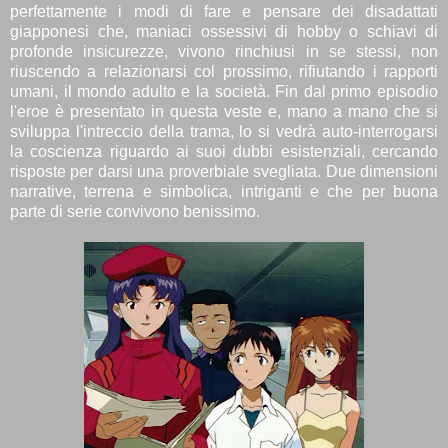
perfettamente i modi di fare e pensare dei disadattati
giapponesi che, maniaci ossessivi di hobby o schiavi di
profonde insicurezze, vivono rinchiusi in se stessi, non
riuscendo a relazionarsi col prossimo, rifiutando i rapporti
umani, il mondo adulto e la società. Fin dal primo episodio
l'eroe è presentato in questa veste e, mano a mano che si
sviluppa l'intreccio della trama, lo si vedrà auto-interrogarsi
la coscienza riguardo ai suoi dubbi esistenziali, cercando
risposte per darsi una proverbiale svegliata. Due dimensioni
narrative, terrena e simbolica, intriganti e che per buona
parte di serie convivono benissimo.