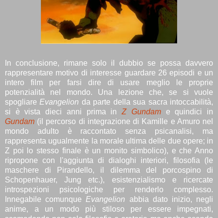
In conclusione, rimane solo il dubbio se possa davvero
rappresentare motivo di interesse guardare 26 episodi e un
intero film per farsi dire di usare meglio le proprie
potenzialità nel mondo. Una lezione che, se si vuole
spogliare
Evangelion
da parte della sua sacra intoccabilità,
si è vista dieci anni prima in
Z Gundam
e quindici in
Gundam
(il percorso di integrazione di Kamille e Amuro nel
mondo adulto è raccontato senza psicanalisi, ma
rappresenta ugualmente la morale ultima delle due opere; in
Z poi lo stesso finale è un monito simbolico), e che Anno
ripropone con l'aggiunta di dialoghi interiori, filosofia (le
maschere di Pirandello, il dilemma del porcospino di
Schopenhauer, Jung etc.), esistenzialismo e ricercate
introspezioni psicologiche per renderlo complesso.
Innegabile comunque
Evangelion
abbia dato inizio, negli
anime, a un modo più stiloso per essere impegnati,